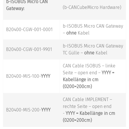
b-ISOBUS Micro CAN
(b-CANCubeMicro Hardware)
Gateway:
b-ISOBUS Micro CAN Gateway
B20400-CGW-001-0001
–
ohne
Kabel
b-ISOBUS Micro CAN Gateway
B20400-CGW-001-9901
TC Gülle –
ohne
Kabel
CAN Cable ISOBUS – linke
Seite – open end –
YYYY =
B20400-MIS-100-
YYYY
Kabellänge in cm
(0200=200cm)
CAN Cable IMPLEMENT –
rechte Seite – open end
B20400-MIS-200-
YYYY
-
YYYY = Kabellänge in cm
(0200=200cm)