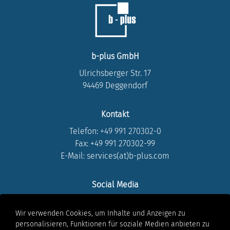
b-plus GmbH
Ulrichsberger Str. 17
94469 Deggendorf
Kontakt
Telefon:
+49 991 270302-0
Fax: +49 991 270302-99
E-Mail: services(at)b-plus.com
Social Media
LinkedIn
Wir verwenden Cookies, um Inhalte und Anzeigen zu
Instagram
personalisieren, Funktionen für soziale Medien anbieten zu
Youtube