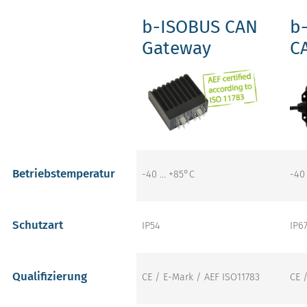
b-ISOBUS CAN
b
Gateway
C
Betriebstemperatur
-40 … +85°C
-40
Schutzart
IP54
IP6
Qualifizierung
CE / E-Mark / AEF ISO11783
CE 