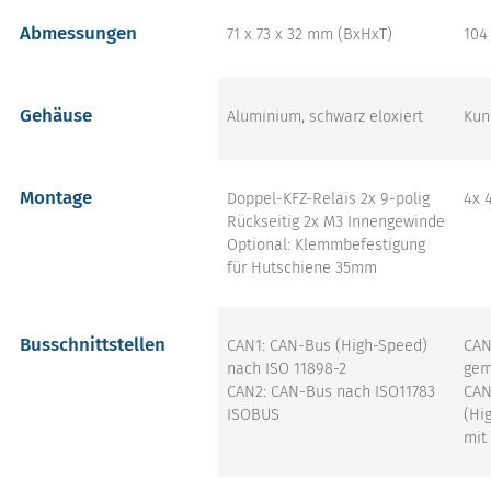
Abmessungen
71 x 73 x 32 mm (BxHxT)
104
Gehäuse
Aluminium, schwarz eloxiert
Kun
Montage
Doppel-KFZ-Relais 2x 9-polig
4x 
Rückseitig 2x M3 Innengewinde
Optional: Klemmbefestigung
für Hutschiene 35mm
Busschnittstellen
CAN1: CAN-Bus (High-Speed)
CAN
nach ISO 11898-2
gem
CAN2: CAN-Bus nach ISO11783
CAN
ISOBUS
(Hi
mit