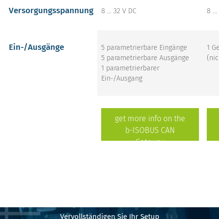
Versorgungsspannung
8 ... 32 V DC
8 ..
Ein-/Ausgänge
5 parametrierbare Eingänge
1 G
5 parametrierbare Ausgänge
(nic
1 parametrierbarer
Ein-/Ausgang
get more info on the
b-ISOBUS CAN
Gateway
Vervollständigen Sie Ihr Setup