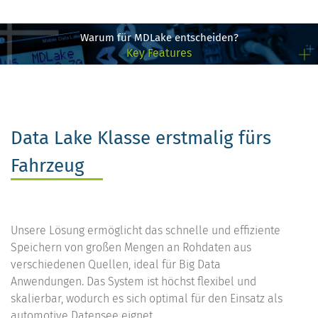
Warum für MDLake entscheiden?
Key Features
Data Lake Klasse erstmalig fürs
Fahrzeug
Unsere Lösung ermöglicht das schnelle und effiziente
Speichern von großen Mengen an Rohdaten aus
verschiedenen Quellen, ideal für Big Data
Anwendungen. Das System ist höchst flexibel und
skalierbar, wodurch es sich optimal für den Einsatz als
automotive Datensee eignet.