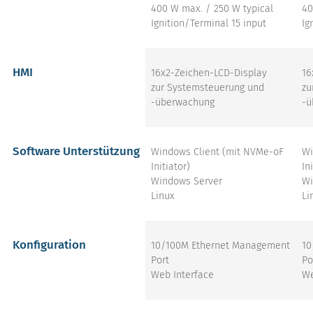
400 W max. / 250 W typical
40
Ignition/Terminal 15 input
Ig
HMI
16x2-Zeichen-LCD-Display
16
zur Systemsteuerung und
zu
-überwachung
-ü
Software Unterstützung
Windows Client (mit NVMe-oF
Wi
Initiator)
In
Windows Server
Wi
Linux
Li
Konfiguration
10/100M Ethernet Management
10
Port
Po
Web Interface
We