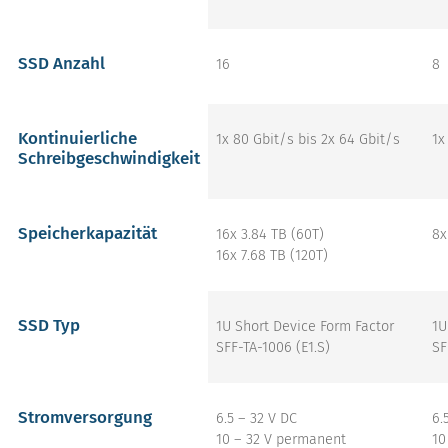
SSD Anzahl
16
8
Kontinuierliche
1x 80 Gbit/s bis 2x 64 Gbit/s
1x
Schreibgeschwindigkeit
Speicherkapazität
16x 3.84 TB (60T)
8x
16x 7.68 TB (120T)
SSD Typ
1U Short Device Form Factor
1U
SFF-TA-1006 (E1.S)
SF
Stromversorgung
6.5 – 32 V DC
6.
10 – 32 V permanent
10