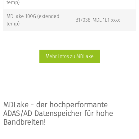
MDLake 100G – c-
temp)
temp
MDLake 100G (extended
B17038-MDL-1E1-xxxx
temp)
Mehr Infos zu MDLake
MDLake - der hochperformante
ADAS/AD Datenspeicher für hohe
Bandbreiten!