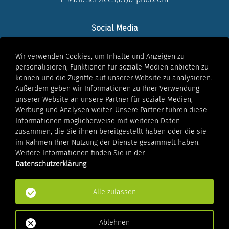
Social Media
LinkedIn
Wir verwenden Cookies, um Inhalte und Anzeigen zu
Instagram
personalisieren, Funktionen für soziale Medien anbieten zu
Youtube
können und die Zugriffe auf unserer Website zu analysieren.
Facebook
Außerdem geben wir Informationen zu Ihrer Verwendung
Xing
unserer Website an unsere Partner für soziale Medien,
Werbung und Analysen weiter. Unsere Partner führen diese
Informationen möglicherweise mit weiteren Daten
Rechtliches
zusammen, die Sie ihnen bereitgestellt haben oder die sie
Impressum
im Rahmen Ihrer Nutzung der Dienste gesammelt haben.
Datenschutzhinweis
Weitere Informationen finden Sie in der
Unser
Datenschutzerklärung
.
Hinweisgeberschutzsystem
Nutzungsbedingungen
Alle zulassen
AGB
Cookies
Ablehnen