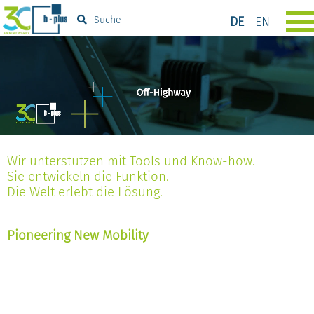
DE
EN
Suche
Wir unterstützen mit Tools und Know-how.
Sie entwickeln die Funktion.
Die Welt erlebt die Lösung.
Pioneering New Mobility