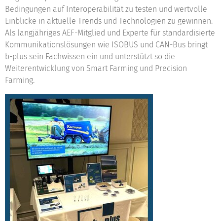
Bedingungen auf Interoperabilität zu testen und wertvolle
Einblicke in aktuelle Trends und Technologien zu gewinnen.
Als langjähriges AEF-Mitglied und Experte für standardisierte
Kommunikationslösungen wie ISOBUS und CAN-Bus bringt
b-plus sein Fachwissen ein und unterstützt so die
Weiterentwicklung von Smart Farming und Precision
Farming.