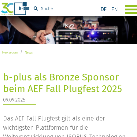
DE
EN
Suche
News
/
Newsroom
News
b-plus als Bronze Sponsor
beim AEF Fall Plugfest 2025
09.09.2025
Das AEF Fall Plugfest gilt als eine der
wichtigsten Plattformen für die
Weiterentwicklung von ISOBUS-Technologien.