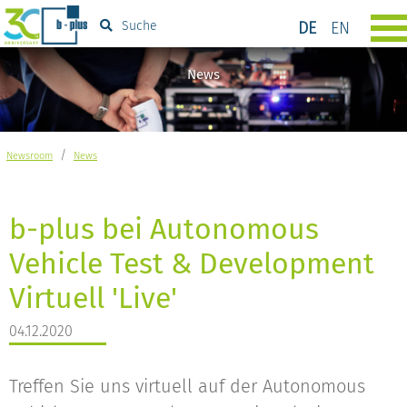
DE
EN
Suche
News
/
Newsroom
News
b-plus bei Autonomous
Vehicle Test & Development
Virtuell 'Live'
04.12.2020
Treffen Sie uns virtuell auf der Autonomous