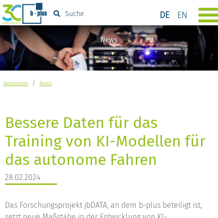
DE
EN
Suche
News
/
Newsroom
News
Bessere Daten für das
Training von KI-Modellen für
das autonome Fahren
28.02.2024
Das Forschungsprojekt jbDATA, an dem b-plus beteiligt ist,
setzt neue Maßstäbe in der Entwicklung von KI-