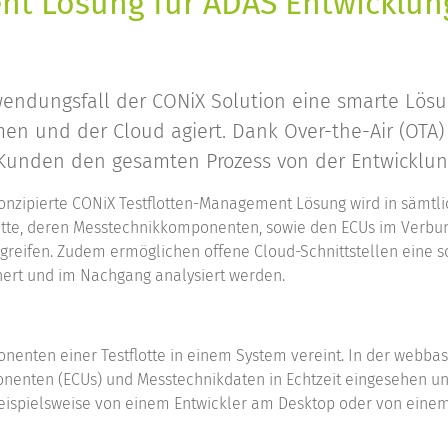
nt Lösung für ADAS Entwicklun
ndungsfall der CONiX Solution eine smarte Lösung,
en und der Cloud agiert. Dank Over-the-Air (OTA)
unden den gesamten Prozess von der Entwicklung 
nzipierte CONiX Testflotten-Management Lösung wird in sämtlic
Flotte, deren Messtechnikkomponenten, sowie den ECUs im Verb
greifen. Zudem ermöglichen offene Cloud-Schnittstellen eine sc
ert und im Nachgang analysiert werden.
enten einer Testflotte in einem System vereint. In der webb
onenten (ECUs) und Messtechnikdaten in Echtzeit eingesehen u
ispielsweise von einem Entwickler am Desktop oder von einem 