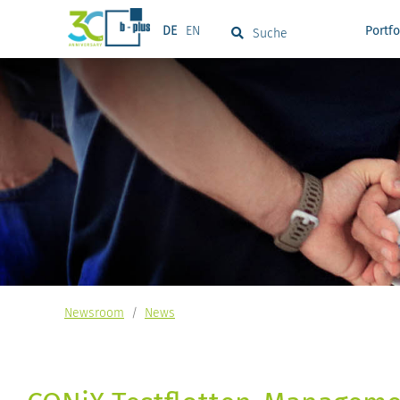
DE
EN
Portfo
Suche
Newsroom
/
News