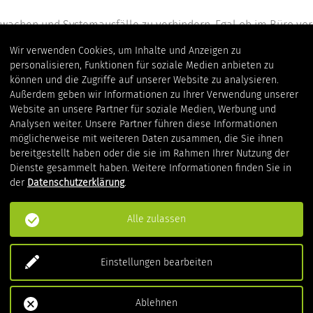
erwachen und Systemausfälle zu verhindern. Egal ob im Büro vo
Wir verwenden Cookies, um Inhalte und Anzeigen zu
und durch Tagging mit Metadaten im Recording gespeichert werd
personalisieren, Funktionen für soziale Medien anbieten zu
ichtert. Dies spart Ressourcen und verkürzt die Entwicklungsze
können und die Zugriffe auf unserer Website zu analysieren.
arestände hilft dabei, mögliche Fehler frühzeitig zu erkennen u
Außerdem geben wir Informationen zu Ihrer Verwendung unserer
Website an unsere Partner für soziale Medien, Werbung und
Analysen weiter. Unsere Partner führen diese Informationen
möglicherweise mit weiteren Daten zusammen, die Sie ihnen
e-Architektur, die einfach in bestehende Systeme und Teilkompo
bereitgestellt haben oder die sie im Rahmen Ihrer Nutzung der
ty geht eine kurze Realisierungszeit hervor.
Dienste gesammelt haben. Weitere Informationen finden Sie in
der
Datenschutzerklärung
.
es Entwicklungsprozesses gesteigert wodurch Kosten und Zeit ei
elle Anwendbarkeit und langfristige Kompatibilität zu gewährleis
Alle zulassen
estet werden können, ist ab sofort bestellbar. Weitere Informat
Einstellungen bearbeiten
Ablehnen