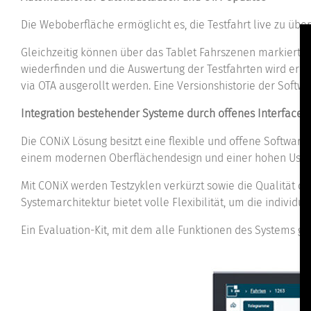
Die Weboberfläche ermöglicht es, die Testfahrt live zu üb
Gleichzeitig können über das Tablet Fahrszenen markiert 
wiederfinden und die Auswertung der Testfahrten wird erle
via OTA ausgerollt werden. Eine Versionshistorie der Softw
Integration bestehender Systeme durch offenes Interface
Die CONiX Lösung besitzt eine flexible und offene Softwar
einem modernen Oberflächendesign und einer hohen Usabili
Mit CONiX werden Testzyklen verkürzt sowie die Qualität d
Systemarchitektur bietet volle Flexibilität, um die individu
Ein Evaluation-Kit, mit dem alle Funktionen des Systems get