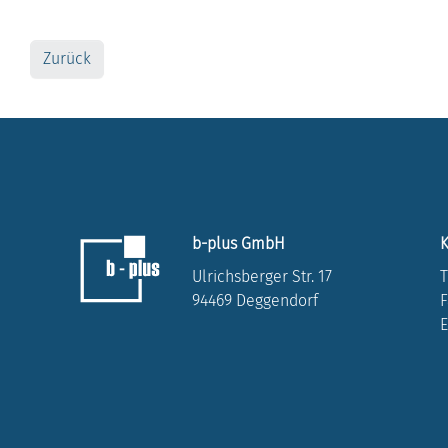
Zurück
b-plus GmbH
K
Ulrichsberger Str. 17
T
94469 Deggendorf
F
E