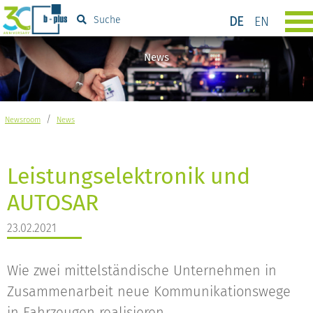
DE
EN
Suche
News
/
Newsroom
News
Leistungselektronik und
AUTOSAR
23.02.2021
Wie zwei mittelständische Unternehmen in
Zusammenarbeit neue Kommunikationswege
in Fahrzeugen realisieren.