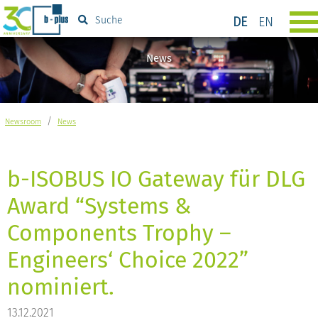
DE
EN
Suche
News
/
Newsroom
News
b-ISOBUS IO Gateway für DLG
Award “Systems &
Components Trophy –
Engineers‘ Choice 2022”
nominiert.
13.12.2021