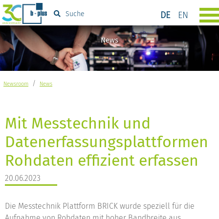
DE
EN
Suche
News
/
Newsroom
News
Mit Messtechnik und
Datenerfassungsplattformen
Rohdaten effizient erfassen
20.06.2023
Die Messtechnik Plattform BRICK wurde speziell für die
Aufnahme von Rohdaten mit hoher Bandbreite aus