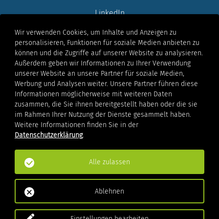
LinkedIn
Instagram
Wir verwenden Cookies, um Inhalte und Anzeigen zu
Youtube
personalisieren, Funktionen für soziale Medien anbieten zu
Facebook
können und die Zugriffe auf unserer Website zu analysieren.
Xing
Außerdem geben wir Informationen zu Ihrer Verwendung
unserer Website an unsere Partner für soziale Medien,
Werbung und Analysen weiter. Unsere Partner führen diese
Rechtliches
Informationen möglicherweise mit weiteren Daten
Impressum
zusammen, die Sie ihnen bereitgestellt haben oder die sie
im Rahmen Ihrer Nutzung der Dienste gesammelt haben.
Datenschutzhinweis
Weitere Informationen finden Sie in der
Unser
Datenschutzerklärung
.
Hinweisgeberschutzsystem
Nutzungsbedingungen
AGB
Alle zulassen
Cookies
Ablehnen
Einstellungen bearbeiten