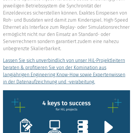
jeweiligen Betriebssystem die Synchronität der
Einzeldevices sicherstellen können. Exaktes Einspeisen von
Roh- und Busdaten wird damit zum Kinderspiel. High-Speed
Ethernet als Interface zum Replay- oder Simulationsrechner
ermöglicht nicht nur den Einsatz an Standard- oder
Serverrechnern sondern garantiert zudem eine nahezu
unbegrenzte Skalierbarkeit.
Lassen Sie sich unverbindlich von unser HiL-Projektleitern
beraten & profitieren Sie von der Komination aus
langjährigen Engineering Know-How sowie Expertenwissen
in der Datenaufzeichnung und -verabeitung.