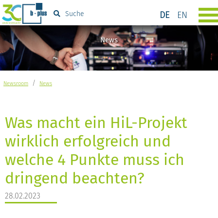
DE
EN
Suche
News
/
Newsroom
News
Was macht ein HiL-Projekt
wirklich erfolgreich und
welche 4 Punkte muss ich
dringend beachten?
28.02.2023